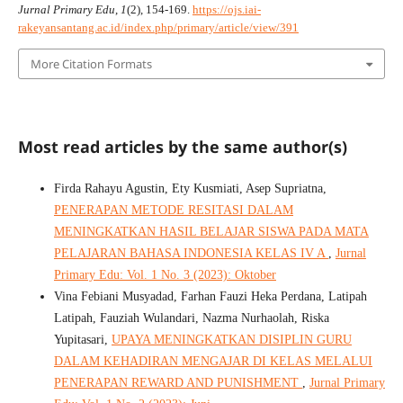
Jurnal Primary Edu
,
1
(2), 154-169.
https://ojs.iai-
rakeyansantang.ac.id/index.php/primary/article/view/391
More Citation Formats
Most read articles by the same author(s)
Firda Rahayu Agustin, Ety Kusmiati, Asep Supriatna,
PENERAPAN METODE RESITASI DALAM
MENINGKATKAN HASIL BELAJAR SISWA PADA MATA
PELAJARAN BAHASA INDONESIA KELAS IV A
,
Jurnal
Primary Edu: Vol. 1 No. 3 (2023): Oktober
Vina Febiani Musyadad, Farhan Fauzi Heka Perdana, Latipah
Latipah, Fauziah Wulandari, Nazma Nurhaolah, Riska
Yupitasari,
UPAYA MENINGKATKAN DISIPLIN GURU
DALAM KEHADIRAN MENGAJAR DI KELAS MELALUI
PENERAPAN REWARD AND PUNISHMENT
,
Jurnal Primary