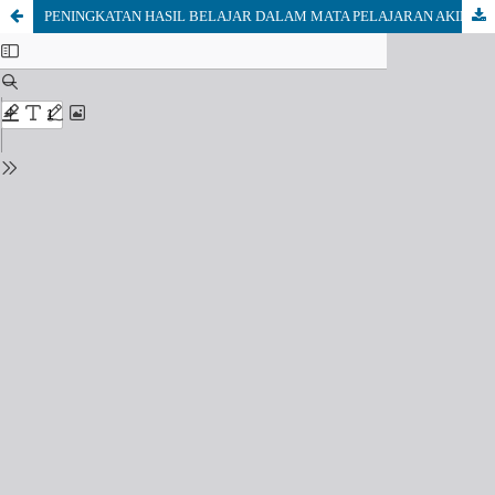
PENINGKATAN HASIL BELAJAR DALAM MATA PELAJARAN AKIDAH AKHLAK DENGAN MENNGUNAKAN METODE DEMONTRASI