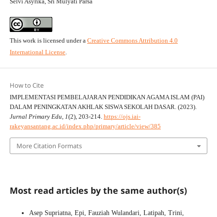
Selvi Asyrika, Sri Mulyati Parsa
This work is licensed under a
Creative Commons Attribution 4.0
International License
.
How to Cite
IMPLEMENTASI PEMBELAJARAN PENDIDIKAN AGAMA ISLAM (PAI)
DALAM PENINGKATAN AKHLAK SISWA SEKOLAH DASAR. (2023).
Jurnal Primary Edu
,
1
(2), 203-214.
https://ojs.iai-
rakeyansantang.ac.id/index.php/primary/article/view/385
More Citation Formats
Most read articles by the same author(s)
Asep Supriatna, Epi, Fauziah Wulandari, Latipah, Trini,