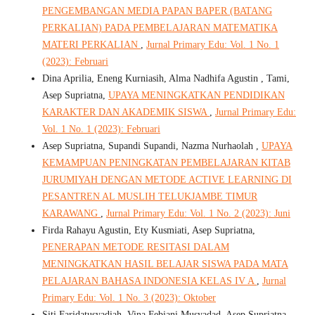
PENGEMBANGAN MEDIA PAPAN BAPER (BATANG
PERKALIAN) PADA PEMBELAJARAN MATEMATIKA
MATERI PERKALIAN
,
Jurnal Primary Edu: Vol. 1 No. 1
(2023): Februari
Dina Aprilia, Eneng Kurniasih, Alma Nadhifa Agustin , Tami,
Asep Supriatna,
UPAYA MENINGKATKAN PENDIDIKAN
KARAKTER DAN AKADEMIK SISWA
,
Jurnal Primary Edu:
Vol. 1 No. 1 (2023): Februari
Asep Supriatna, Supandi Supandi, Nazma Nurhaolah ,
UPAYA
KEMAMPUAN PENINGKATAN PEMBELAJARAN KITAB
JURUMIYAH DENGAN METODE ACTIVE LEARNING DI
PESANTREN AL MUSLIH TELUKJAMBE TIMUR
KARAWANG
,
Jurnal Primary Edu: Vol. 1 No. 2 (2023): Juni
Firda Rahayu Agustin, Ety Kusmiati, Asep Supriatna,
PENERAPAN METODE RESITASI DALAM
MENINGKATKAN HASIL BELAJAR SISWA PADA MATA
PELAJARAN BAHASA INDONESIA KELAS IV A
,
Jurnal
Primary Edu: Vol. 1 No. 3 (2023): Oktober
Siti Faridatusyadiah, Vina Febiani Musyadad, Asep Supriatna,