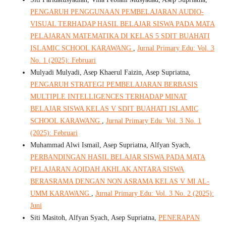
PENGARUH PENGGUNAAN PEMBELAJARAN AUDIO-
VISUAL TERHADAP HASIL BELAJAR SISWA PADA MATA
PELAJARAN MATEMATIKA DI KELAS 5 SDIT BUAHATI
ISLAMIC SCHOOL KARAWANG
,
Jurnal Primary Edu: Vol. 3
No. 1 (2025): Februari
Mulyadi Mulyadi, Asep Khaerul Faizin, Asep Supriatna,
PENGARUH STRATEGI PEMBELAJARAN BERBASIS
MULTIPLE INTELLIGENCES TERHADAP MINAT
BELAJAR SISWA KELAS V SDIT BUAHATI ISLAMIC
SCHOOL KARAWANG
,
Jurnal Primary Edu: Vol. 3 No. 1
(2025): Februari
Muhammad Alwi Ismail, Asep Supriatna, Alfyan Syach,
PERBANDINGAN HASIL BELAJAR SISWA PADA MATA
PELAJARAN AQIDAH AKHLAK ANTARA SISWA
BERASRAMA DENGAN NON ASRAMA KELAS V MI AL-
UMM KARAWANG
,
Jurnal Primary Edu: Vol. 3 No. 2 (2025):
Juni
Siti Masitoh, Alfyan Syach, Asep Supriatna,
PENERAPAN