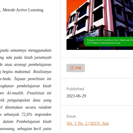
, Metode Active Learning
en pada umumnya menggunakan
ang ada pada kitab jurumiyah
e atau strategi pembelajaran
Pdf
 begitu maksimal. Realitanya
-beda. Tujuan penelitian ini
ingkatan pembelajaran kitab
Published
ren Al-muslih.
Penelitian ini
2023-06-29
eknik pengumpulan data yang
el ditentukan secara random
wa sebanyak 7
2
,
6
% responden
Issue
 dalam Pembelajaran kitab
Vol. 1 No. 2 (2023): Juni
rawang, sebagian kecil yaitu