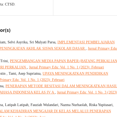
rta: CTSD.
or(s)
iam, Selvi Asyrika, Sri Mulyati Parsa,
IMPLEMENTASI PEMBELAJARAN
 PENINGKATAN AKHLAK SISWA SEKOLAH DASAR
,
Jurnal Primary Edu
 Trini,
PENGEMBANGAN MEDIA PAPAN BAPER (BATANG PERKALIAN
RI PERKALIAN
,
Jurnal Primary Edu: Vol. 1 No. 1 (2023): Februari
stin , Tami, Asep Supriatna,
UPAYA MENINGKATKAN PENDIDIKAN
 Primary Edu: Vol. 1 No. 1 (2023): Februari
tna,
PENERAPAN METODE RESITASI DALAM MENINGKATKAN HASI
AHASA INDONESIA KELAS IV A
,
Jurnal Primary Edu: Vol. 1 No. 3 (2023)
a, Latipah Latipah, Fauziah Wulandari, Nazma Nurhaolah, Riska Yupitasari,
DALAM KEHADIRAN MENGAJAR DI KELAS MELALUI PENERAPAN