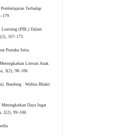
i Pembelajaran Terhadap
3–179.
d Learning (PBL) Dalam
3(2), 167–175.
at Pustaka Setia.
 Meningkatkan Literasi Anak
ia, 3(2), 98–106.
si). Bandung : Widina Bhakti
m Meningkatkan Daya Ingat
a, 2(2), 99–106.
edia.