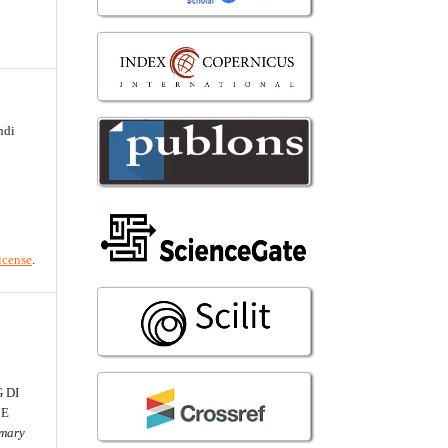
ndi
icense
.
 DI
BE
imary