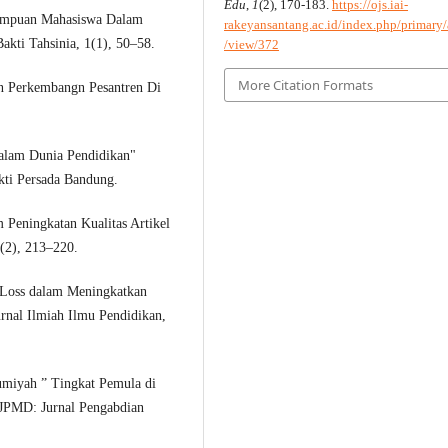
Edu
,
1
(2), 170-183.
https://ojs.iai-
ampuan Mahasiswa Dalam
rakeyansantang.ac.id/index.php/primary/a
akti Tahsinia, 1(1), 50–58.
/view/372
More Citation Formats
an Perkembangn Pesantren Di
Dalam Dunia Pendidikan"
ti Persada Bandung.
 Peningkatan Kualitas Artikel
(2), 213–220.
 Loss dalam Meningkatkan
rnal Ilmiah Ilmu Pendidikan,
umiyah ” Tingkat Pemula di
 JPMD: Jurnal Pengabdian