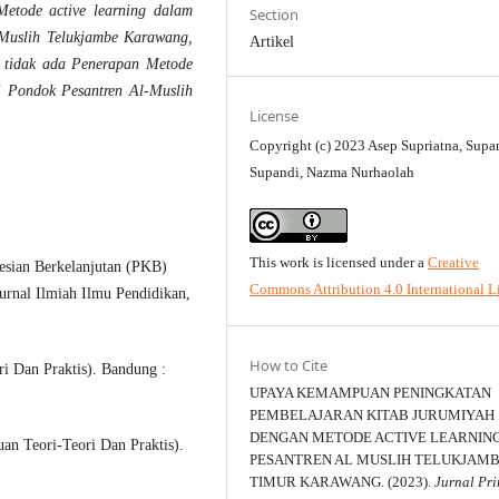
etode active learning dalam
Section
-Muslih Telukjambe Karawang,
Artikel
 tidak ada Penerapan Metode
di Pondok Pesantren Al-Muslih
License
Copyright (c) 2023 Asep Supriatna, Supa
Supandi, Nazma Nurhaolah
This work is licensed under a
Creative
esian Berkelanjutan (PKB)
Commons Attribution 4.0 International L
rnal Ilmiah Ilmu Pendidikan,
How to Cite
ri Dan Praktis). Bandung :
UPAYA KEMAMPUAN PENINGKATAN
PEMBELAJARAN KITAB JURUMIYAH
DENGAN METODE ACTIVE LEARNING
an Teori-Teori Dan Praktis).
PESANTREN AL MUSLIH TELUKJAM
TIMUR KARAWANG. (2023).
Jurnal Pr