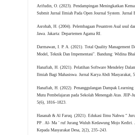
Arifudin, O. (2023). Pendampingan Meningkatkan Kem
Submit Jurnal Ilmiah Pada Open Journal System. Jurnal B
Asrohah, H. (2004). Pelembagaan Pesantren Asal usul d
Jawa. Jakarta: Departemen Agama RI.
Darmawan, I. P. A. (2021). Total Quality Management 
Model, Teknik Dan Impementasi". Bandung: Widina Bhak
Hanafiah, H. (2021). Pelatihan Software Mendeley Dalam
Ilmiah Bagi Mahasiswa. Jurnal Karya Abdi Masyarakat, 5
Hanafiah, H. (2022). Penanggulangan Dampak Learning
Mutu Pembelajaran pada Sekolah Menengah Atas. JIIP-Ju
5(6), 1816–1823.
Hasanah & Al Faruq. (2021). Edukasi Ilmu Nahwu “ Jur
PP . Al- Ma ’ ruf Jurang Wuluh Kedawung Mojo Kediri.
Kepada Masyarakat Desa, 2(2), 235–243.