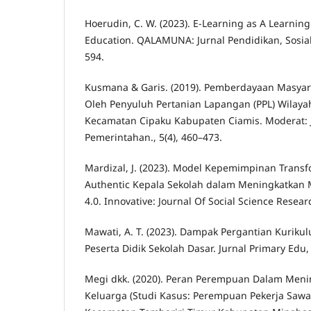
Hoerudin, C. W. (2023). E-Learning as A Learnin
Education. QALAMUNA: Jurnal Pendidikan, Sosial
594.
Kusmana & Garis. (2019). Pemberdayaan Masyar
Oleh Penyuluh Pertanian Lapangan (PPL) Wilaya
Kecamatan Cipaku Kabupaten Ciamis. Moderat: J
Pemerintahan., 5(4), 460–473.
Mardizal, J. (2023). Model Kepemimpinan Transf
Authentic Kepala Sekolah dalam Meningkatkan 
4.0. Innovative: Journal Of Social Science Resear
Mawati, A. T. (2023). Dampak Pergantian Kurik
Peserta Didik Sekolah Dasar. Jurnal Primary Edu, 
Megi dkk. (2020). Peran Perempuan Dalam Men
Keluarga (Studi Kasus: Perempuan Pekerja Saw