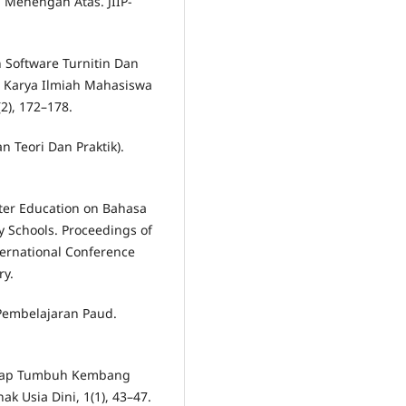
Menengah Atas. JIIP-
n Software Turnitin Dan
 Karya Ilmiah Mahasiswa
2), 172–178.
an Teori Dan Praktik).
cter Education on Bahasa
y Schools. Proceedings of
ernational Conference
ry.
 Pembelajaran Paud.
hadap Tumbuh Kembang
ak Usia Dini, 1(1), 43–47.