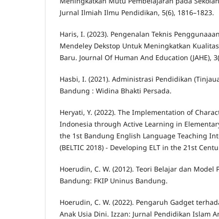
Meningkatkan Mutu Pembelajaran pada Sekolah 
Jurnal Ilmiah Ilmu Pendidikan, 5(6), 1816–1823.
Haris, I. (2023). Pengenalan Teknis Penggunaaa
Mendeley Dekstop Untuk Meningkatkan Kualitas
Baru. Journal Of Human And Education (JAHE), 3(
Hasbi, I. (2021). Administrasi Pendidikan (Tinjau
Bandung : Widina Bhakti Persada.
Heryati, Y. (2022). The Implementation of Chara
Indonesia through Active Learning in Elementar
the 1st Bandung English Language Teaching Int
(BELTIC 2018) - Developing ELT in the 21st Centu
Hoerudin, C. W. (2012). Teori Belajar dan Model
Bandung: FKIP Uninus Bandung.
Hoerudin, C. W. (2022). Pengaruh Gadget ter
Anak Usia Dini. Izzan: Jurnal Pendidikan Islam An