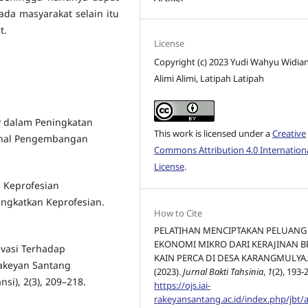
ada masyarakat selain itu
t.
License
Copyright (c) 2023 Yudi Wahyu Widian
Alimi Alimi, Latipah Latipah
y dalam Peningkatan
This work is licensed under a
Creative
urnal Pengembangan
Commons Attribution 4.0 Internation
License
.
 Keprofesian
ngkatkan Keprofesian.
How to Cite
.
PELATIHAN MENCIPTAKAN PELUANG
EKONOMI MIKRO DARI KERAJINAN B
ivasi Terhadap
KAIN PERCA DI DESA KARANGMULYA
Rakeyan Santang
(2023).
Jurnal Bakti Tahsinia
,
1
(2), 193-
i), 2(3), 209–218.
https://ojs.iai-
rakeyansantang.ac.id/index.php/jbt/ar