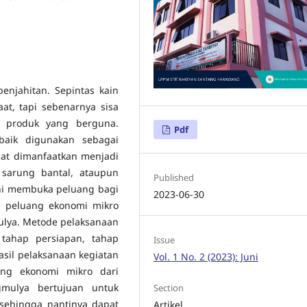
enjahitan. Sepintas kain
aat, tapi sebenarnya sisa
u produk yang berguna.
Pdf
baik digunakan sebagai
pat dimanfaatkan menjadi
 sarung bantal, ataupun
Published
ini membuka peluang bagi
2023-06-30
n peluang ekonomi mikro
mulya. Metode pelaksanaan
tahap persiapan, tahap
Issue
asil pelaksanaan kegiatan
Vol. 1 No. 2 (2023): Juni
ang ekonomi mikro dari
gmulya bertujuan untuk
Section
sehingga nantinya dapat
Artikel