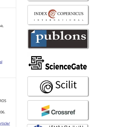
a,
al
ROS
.
206.
ticle/