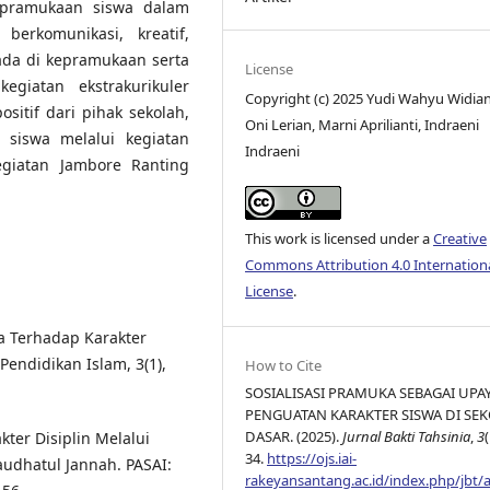
epramukaan siswa dalam
erkomunikasi, kreatif,
 ada di kepramukaan serta
License
egiatan ekstrakurikuler
Copyright (c) 2025 Yudi Wahyu Widian
itif dari pihak sekolah,
Oni Lerian, Marni Aprilianti, Indraeni
siswa melalui kegiatan
Indraeni
giatan Jambore Ranting
This work is licensed under a
Creative
Commons Attribution 4.0 Internation
License
.
a Terhadap Karakter
Pendidikan Islam, 3(1),
How to Cite
SOSIALISASI PRAMUKA SEBAGAI UPA
PENGUATAN KARAKTER SISWA DI SE
DASAR. (2025).
Jurnal Bakti Tahsinia
,
3
(
akter Disiplin Melalui
34.
https://ojs.iai-
audhatul Jannah. PASAI:
rakeyansantang.ac.id/index.php/jbt/ar