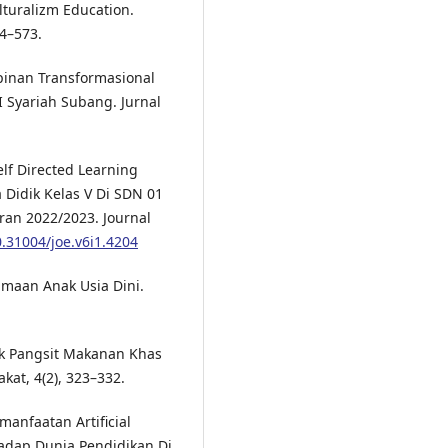
lturalizm Education.
64–573.
pinan Transformasional
 Syariah Subang. Jurnal
elf Directed Learning
 Didik Kelas V Di SDN 01
an 2022/2023. Journal
0.31004/joe.v6i1.4204
amaan Anak Usia Dini.
k Pangsit Makanan Khas
at, 4(2), 323–332.
manfaatan Artificial
hadap Dunia Pendidikan Di