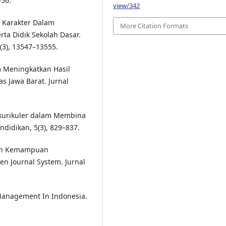
–56.
view/342
n Karakter Dalam
More Citation Formats
rta Didik Sekolah Dasar.
4(3), 13547–13555.
 Meningkatkan Hasil
s Jawa Barat. Jurnal
rakurikuler dalam Membina
endidikan, 5(3), 829–837.
kan Kemampuan
n Journal System. Jurnal
 Management In Indonesia.