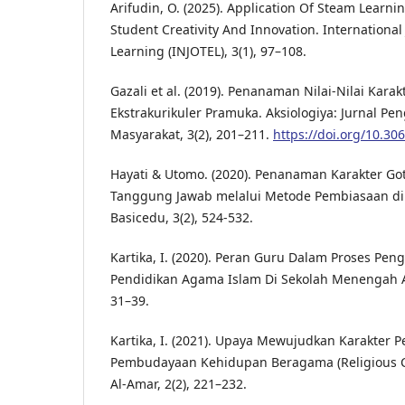
Arifudin, O. (2025). Application Of Steam Learn
Student Creativity And Innovation. International
Learning (INJOTEL), 3(1), 97–108.
Gazali et al. (2019). Penanaman Nilai-Nilai Karak
Ekstrakurikuler Pramuka. Aksiologiya: Jurnal P
Masyarakat, 3(2), 201–211.
https://doi.org/10.30
Hayati & Utomo. (2020). Penanaman Karakter G
Tanggung Jawab melalui Metode Pembiasaan di S
Basicedu, 3(2), 524-532.
Kartika, I. (2020). Peran Guru Dalam Proses P
Pendidikan Agama Islam Di Sekolah Menengah Ata
31–39.
Kartika, I. (2021). Upaya Mewujudkan Karakter P
Pembudayaan Kehidupan Beragama (Religious Cul
Al-Amar, 2(2), 221–232.