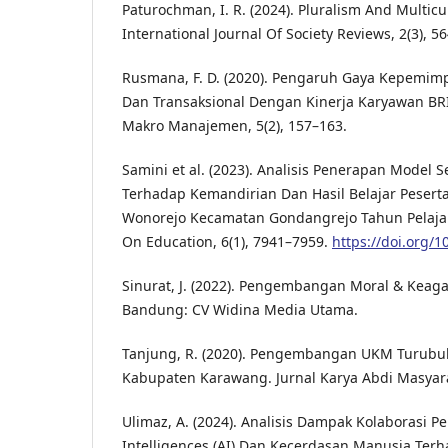
Paturochman, I. R. (2024). Pluralism And Multicu
International Journal Of Society Reviews, 2(3), 5
Rusmana, F. D. (2020). Pengaruh Gaya Kepemim
Dan Transaksional Dengan Kinerja Karyawan BRI
Makro Manajemen, 5(2), 157–163.
Samini et al. (2023). Analisis Penerapan Model S
Terhadap Kemandirian Dan Hasil Belajar Peserta
Wonorejo Kecamatan Gondangrejo Tahun Pelajar
On Education, 6(1), 7941–7959.
https://doi.org/1
Sinurat, J. (2022). Pengembangan Moral & Keag
Bandung: CV Widina Media Utama.
Tanjung, R. (2020). Pengembangan UKM Turubu
Kabupaten Karawang. Jurnal Karya Abdi Masyarak
Ulimaz, A. (2024). Analisis Dampak Kolaborasi Pe
Intelligences (AI) Dan Kecerdasan Manusia Ter