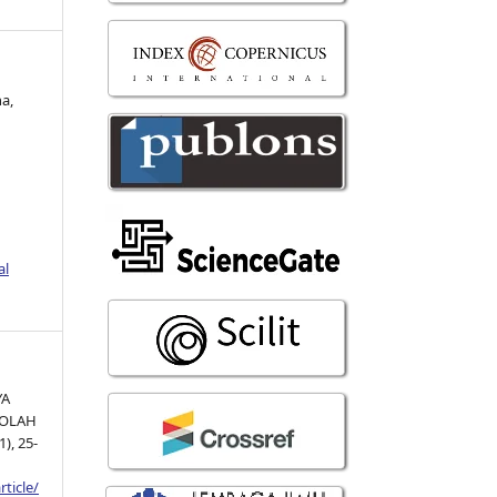
a,
al
YA
KOLAH
1), 25-
ticle/