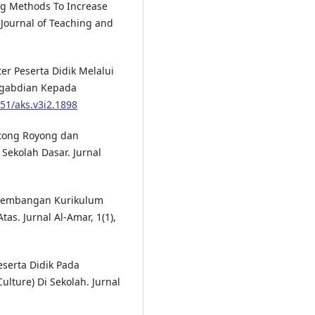
ing Methods To Increase
 Journal of Teaching and
ter Peserta Didik Melalui
engabdian Kepada
651/aks.v3i2.1898
otong Royong dan
ekolah Dasar. Jurnal
engembangan Kurikulum
s. Jurnal Al-Amar, 1(1),
eserta Didik Pada
ture) Di Sekolah. Jurnal