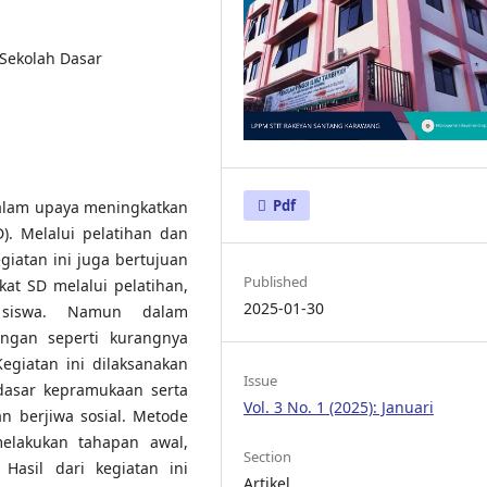
 Sekolah Dasar
Pdf
alam upaya meningkatkan
). Melalui pelatihan dan
egiatan ini juga bertujuan
Published
at SD melalui pelatihan,
2025-01-30
a siswa. Namun dalam
angan seperti kurangnya
egiatan ini dilaksanakan
Issue
dasar kepramukaan serta
Vol. 3 No. 1 (2025): Januari
n berjiwa sosial. Metode
elakukan tahapan awal,
Section
Hasil dari kegiatan ini
Artikel