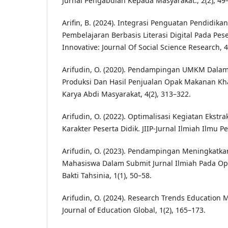
Jurnal Pengabdian Kepada Masyarakat., 2(2), 49
Arifin, B. (2024). Integrasi Penguatan Pendidika
Pembelajaran Berbasis Literasi Digital Pada Pese
Innovative: Journal Of Social Science Research, 
Arifudin, O. (2020). Pendampingan UMKM Dalam
Produksi Dan Hasil Penjualan Opak Makanan Kha
Karya Abdi Masyarakat, 4(2), 313–322.
Arifudin, O. (2022). Optimalisasi Kegiatan Ekst
Karakter Peserta Didik. JIIP-Jurnal Ilmiah Ilmu P
Arifudin, O. (2023). Pendampingan Meningkat
Mahasiswa Dalam Submit Jurnal Ilmiah Pada Ope
Bakti Tahsinia, 1(1), 50–58.
Arifudin, O. (2024). Research Trends Education
Journal of Education Global, 1(2), 165–173.