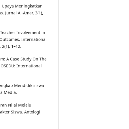
ai Upaya Meningkatkan
 Jurnal Al-Amar, 3(1),
 Teacher Involvement in
Outcomes. International
 2(1), 1–12.
orm: A Case Study On The
JOSEDU: International
Lengkap Mendidik siswa
sa Media.
ran Nilai Melalui
ter Siswa. Antologi