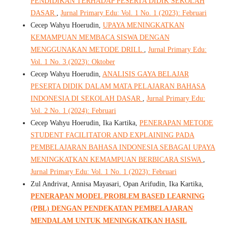
PENDIDIKAN TERHADAP PESERTA DIDIK SEKOLAH
DASAR
,
Jurnal Primary Edu: Vol. 1 No. 1 (2023): Februari
Cecep Wahyu Hoerudin,
UPAYA MENINGKATKAN
KEMAMPUAN MEMBACA SISWA DENGAN
MENGGUNAKAN METODE DRILL
,
Jurnal Primary Edu:
Vol. 1 No. 3 (2023): Oktober
Cecep Wahyu Hoerudin,
ANALISIS GAYA BELAJAR
PESERTA DIDIK DALAM MATA PELAJARAN BAHASA
INDONESIA DI SEKOLAH DASAR
,
Jurnal Primary Edu:
Vol. 2 No. 1 (2024): Februari
Cecep Wahyu Hoerudin, Ika Kartika,
PENERAPAN METODE
STUDENT FACILITATOR AND EXPLAINING PADA
PEMBELAJARAN BAHASA INDONESIA SEBAGAI UPAYA
MENINGKATKAN KEMAMPUAN BERBICARA SISWA
,
Jurnal Primary Edu: Vol. 1 No. 1 (2023): Februari
Zul Andrivat, Annisa Mayasari, Opan Arifudin, Ika Kartika,
PENERAPAN MODEL PROBLEM BASED LEARNING
(PBL) DENGAN PENDEKATAN PEMBELAJARAN
MENDALAM UNTUK MENINGKATKAN HASIL