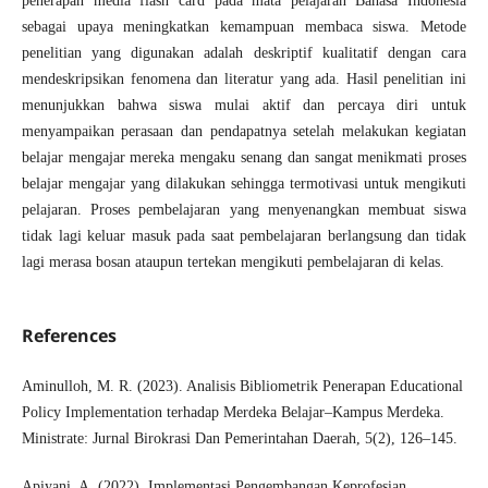
penerapan media flash card pada mata pelajaran Bahasa Indonesia
sebagai upaya meningkatkan kemampuan membaca siswa. Metode
penelitian yang digunakan adalah deskriptif kualitatif dengan cara
mendeskripsikan fenomena dan literatur yang ada. Hasil penelitian ini
menunjukkan bahwa siswa mulai aktif dan percaya diri untuk
menyampaikan perasaan dan pendapatnya setelah melakukan kegiatan
belajar mengajar mereka mengaku senang dan sangat menikmati proses
belajar mengajar yang dilakukan sehingga termotivasi untuk mengikuti
pelajaran. Proses pembelajaran yang menyenangkan membuat siswa
tidak lagi keluar masuk pada saat pembelajaran berlangsung dan tidak
lagi merasa bosan ataupun tertekan mengikuti pembelajaran di kelas.
References
Aminulloh, M. R. (2023). Analisis Bibliometrik Penerapan Educational
Policy Implementation terhadap Merdeka Belajar–Kampus Merdeka.
Ministrate: Jurnal Birokrasi Dan Pemerintahan Daerah, 5(2), 126–145.
Apiyani, A. (2022). Implementasi Pengembangan Keprofesian