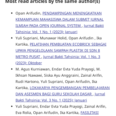
Most read articles by the same author(s)
Opan Arifudin,
PENDAMPINGAN MENINGKATKAN
KEMAMPUAN MAHASISWA DALAM SUBMIT JURNAL
ILMIAH PADA OPEN JOURNAL SYSTEM
,
Jurnal Bakti
Tahsinia: Vol. 1 No. 1 (2023): Januari
Yuli Supriani, Munawar Holid, Opan Arifudin , Ika
Kartika,
PELATIHAN PEMBUATAN ECOBRICK SEBAGAI
UPAYA PENGELOLAAN SAMPAH PLASTIK DI SDN 8
METRO PUSAT
,
Jurnal Bakti Tahsinia: Vol. 1 No. 3
(2023): Oktober
M. Agus Kurniawan, Endar Evta Yuda Prayogi, M.
Ikhsan Nawawi, Siska Ayu Anggraini, Zainal Arifin,
Rudi Hartono, Yuli Supriani, Opan Arifudin, Ika
Kartika,
LOKAKARYA PENGEMBANGAN PEMBELAJARAN
DAN ASESMEN BAGI GURU SEKOLAH DASAR
,
Jurnal
Bakti Tahsinia: Vol. 3 No. 1 (2025): Januari
Yuli Supriani, Endar Evta Yuda Prayogi, Zainal Arifin,
Eva Rolia, Opan Arifudin, Ika Kartika,
FASILITASI