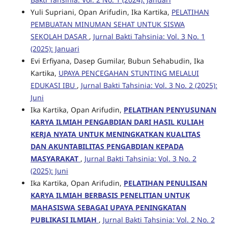
Yuli Supriani, Opan Arifudin, Ika Kartika,
PELATIHAN
PEMBUATAN MINUMAN SEHAT UNTUK SISWA
SEKOLAH DASAR
,
Jurnal Bakti Tahsinia: Vol. 3 No. 1
(2025): Januari
Evi Erfiyana, Dasep Gumilar, Bubun Sehabudin, Ika
Kartika,
UPAYA PENCEGAHAN STUNTING MELALUI
EDUKASI IBU
,
Jurnal Bakti Tahsinia: Vol. 3 No. 2 (2025):
Juni
Ika Kartika, Opan Arifudin,
PELATIHAN PENYUSUNAN
KARYA ILMIAH PENGABDIAN DARI HASIL KULIAH
KERJA NYATA UNTUK MENINGKATKAN KUALITAS
DAN AKUNTABILITAS PENGABDIAN KEPADA
MASYARAKAT
,
Jurnal Bakti Tahsinia: Vol. 3 No. 2
(2025): Juni
Ika Kartika, Opan Arifudin,
PELATIHAN PENULISAN
KARYA ILMIAH BERBASIS PENELITIAN UNTUK
MAHASISWA SEBAGAI UPAYA PENINGKATAN
PUBLIKASI ILMIAH
,
Jurnal Bakti Tahsinia: Vol. 2 No. 2