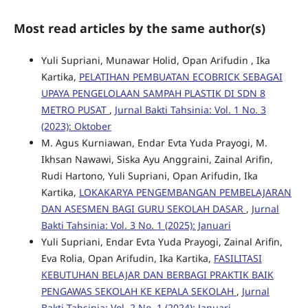
Most read articles by the same author(s)
Yuli Supriani, Munawar Holid, Opan Arifudin , Ika
Kartika,
PELATIHAN PEMBUATAN ECOBRICK SEBAGAI
UPAYA PENGELOLAAN SAMPAH PLASTIK DI SDN 8
METRO PUSAT
,
Jurnal Bakti Tahsinia: Vol. 1 No. 3
(2023): Oktober
M. Agus Kurniawan, Endar Evta Yuda Prayogi, M.
Ikhsan Nawawi, Siska Ayu Anggraini, Zainal Arifin,
Rudi Hartono, Yuli Supriani, Opan Arifudin, Ika
Kartika,
LOKAKARYA PENGEMBANGAN PEMBELAJARAN
DAN ASESMEN BAGI GURU SEKOLAH DASAR
,
Jurnal
Bakti Tahsinia: Vol. 3 No. 1 (2025): Januari
Yuli Supriani, Endar Evta Yuda Prayogi, Zainal Arifin,
Eva Rolia, Opan Arifudin, Ika Kartika,
FASILITASI
KEBUTUHAN BELAJAR DAN BERBAGI PRAKTIK BAIK
PENGAWAS SEKOLAH KE KEPALA SEKOLAH
,
Jurnal
Bakti Tahsinia: Vol. 2 No. 1 (2024): Januari