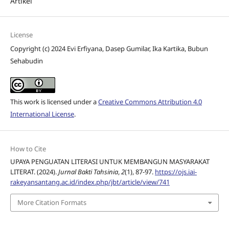
Artikel
License
Copyright (c) 2024 Evi Erfiyana, Dasep Gumilar, Ika Kartika, Bubun
Sehabudin
This work is licensed under a
Creative Commons Attribution 4.0
International License
.
How to Cite
UPAYA PENGUATAN LITERASI UNTUK MEMBANGUN MASYARAKAT
LITERAT. (2024).
Jurnal Bakti Tahsinia
,
2
(1), 87-97.
https://ojs.iai-
rakeyansantang.ac.id/index.php/jbt/article/view/741
More Citation Formats