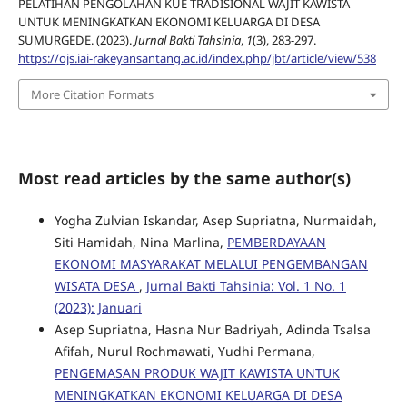
PELATIHAN PENGOLAHAN KUE TRADISIONAL WAJIT KAWISTA
UNTUK MENINGKATKAN EKONOMI KELUARGA DI DESA
SUMURGEDE. (2023).
Jurnal Bakti Tahsinia
,
1
(3), 283-297.
https://ojs.iai-rakeyansantang.ac.id/index.php/jbt/article/view/538
More Citation Formats
Most read articles by the same author(s)
Yogha Zulvian Iskandar, Asep Supriatna, Nurmaidah,
Siti Hamidah, Nina Marlina,
PEMBERDAYAAN
EKONOMI MASYARAKAT MELALUI PENGEMBANGAN
WISATA DESA
,
Jurnal Bakti Tahsinia: Vol. 1 No. 1
(2023): Januari
Asep Supriatna, Hasna Nur Badriyah, Adinda Tsalsa
Afifah, Nurul Rochmawati, Yudhi Permana,
PENGEMASAN PRODUK WAJIT KAWISTA UNTUK
MENINGKATKAN EKONOMI KELUARGA DI DESA