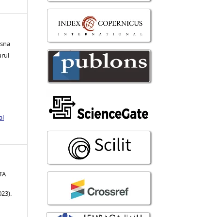
asna
urul
al
TA
23).