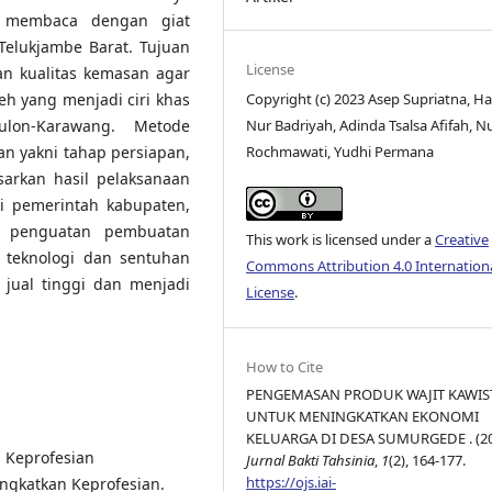
n membaca dengan giat
Telukjambe Barat. Tujuan
License
an kualitas kemasan agar
eh yang menjadi ciri khas
Copyright (c) 2023 Asep Supriatna, H
lon-Karawang. Metode
Nur Badriyah, Adinda Tsalsa Afifah, N
n yakni tahap persiapan,
Rochmawati, Yudhi Permana
sarkan hasil pelaksanaan
ri pemerintah kabupaten,
n penguatan pembuatan
This work is licensed under a
Creative
 teknologi dan sentuhan
Commons Attribution 4.0 Internation
 jual tinggi dan menjadi
License
.
How to Cite
PENGEMASAN PRODUK WAJIT KAWIS
UNTUK MENINGKATKAN EKONOMI
KELUARGA DI DESA SUMURGEDE . (20
 Keprofesian
Jurnal Bakti Tahsinia
,
1
(2), 164-177.
https://ojs.iai-
ngkatkan Keprofesian.