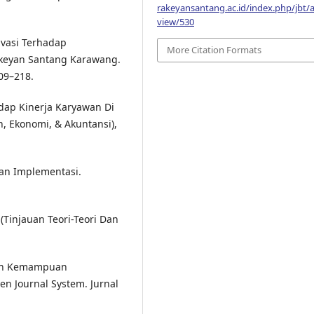
rakeyansantang.ac.id/index.php/jbt/ar
view/530
ivasi Terhadap
More Citation Formats
Rakeyan Santang Karawang.
09–218.
dap Kinerja Karyawan Di
n, Ekonomi, & Akuntansi),
Dan Implementasi.
(Tinjauan Teori-Teori Dan
kan Kemampuan
n Journal System. Jurnal