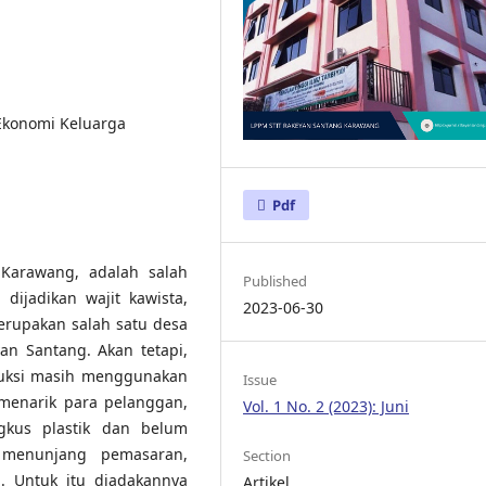
Ekonomi Keluarga
Pdf
Karawang, adalah salah
Published
ijadikan wajit kawista,
2023-06-30
erupakan salah satu desa
an Santang. Akan tetapi,
duksi masih menggunakan
Issue
menarik para pelanggan,
Vol. 1 No. 2 (2023): Juni
kus plastik dan belum
 menunjang pemasaran,
Section
. Untuk itu diadakannya
Artikel