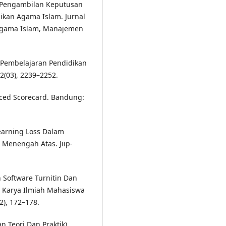
dap Pengambilan Keputusan
ikan Agama Islam. Jurnal
 Agama Islam, Manajemen
a Pembelajaran Pendidikan
12(03), 2239–2252.
nced Scorecard. Bandung:
earning Loss Dalam
Menengah Atas. Jiip-
n Software Turnitin Dan
 Karya Ilmiah Mahasiswa
2), 172–178.
an Teori Dan Praktik).