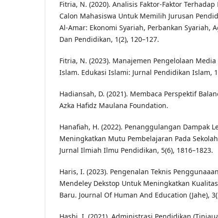
Fitria, N. (2020). Analisis Faktor-Faktor Terha
Calon Mahasiswa Untuk Memilih Jurusan Pendid
Al-Amar: Ekonomi Syariah, Perbankan Syariah,
Dan Pendidikan, 1(2), 120–127.
Fitria, N. (2023). Manajemen Pengelolaan Medi
Islam. Edukasi Islami: Jurnal Pendidikan Islam, 
Hadiansah, D. (2021). Membaca Perspektif Bala
Azka Hafidz Maulana Foundation.
Hanafiah, H. (2022). Penanggulangan Dampak L
Meningkatkan Mutu Pembelajaran Pada Sekolah 
Jurnal Ilmiah Ilmu Pendidikan, 5(6), 1816–1823.
Haris, I. (2023). Pengenalan Teknis Penggunaaa
Mendeley Dekstop Untuk Meningkatkan Kualitas
Baru. Journal Of Human And Education (Jahe), 3(
Hasbi, I. (2021). Administrasi Pendidikan (Tinjau