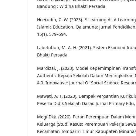
Bandung : Widina Bhakti Persada.
Hoerudin, C. W. (2023). E-Learning As A Learnin
Islamic Education. Qalamuna: Jurnal Pendidikan
15(1), 579–594.
Labetubun, M. A. H. (2021). Sistem Ekonomi Ind
Bhakti Persada.
Mardizal, J. (2023). Model Kepemimpinan Transf
Authentic Kepala Sekolah Dalam Meningkatkan 
4.0. Innovative: Journal Of Social Science Resear
Mawati, A. T. (2023). Dampak Pergantian Kurik
Peserta Didik Sekolah Dasar. Jurnal Primary Edu, 
Megi Dkk. (2020). Peran Perempuan Dalam Men
Keluarga (Studi Kasus: Perempuan Pekerja Saw
Kecamatan Tombariri Timur Kabupaten Minahasa)