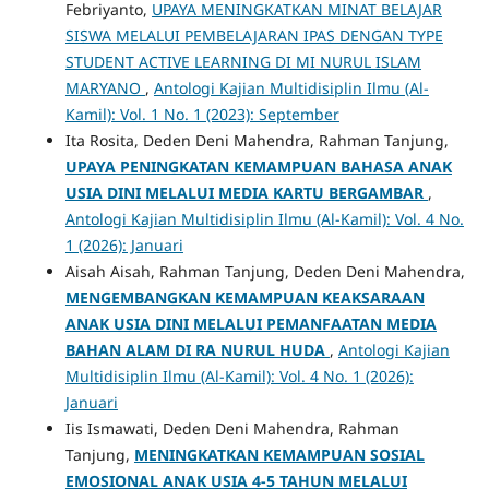
Febriyanto,
UPAYA MENINGKATKAN MINAT BELAJAR
SISWA MELALUI PEMBELAJARAN IPAS DENGAN TYPE
STUDENT ACTIVE LEARNING DI MI NURUL ISLAM
MARYANO
,
Antologi Kajian Multidisiplin Ilmu (Al-
Kamil): Vol. 1 No. 1 (2023): September
Ita Rosita, Deden Deni Mahendra, Rahman Tanjung,
UPAYA PENINGKATAN KEMAMPUAN BAHASA ANAK
USIA DINI MELALUI MEDIA KARTU BERGAMBAR
,
Antologi Kajian Multidisiplin Ilmu (Al-Kamil): Vol. 4 No.
1 (2026): Januari
Aisah Aisah, Rahman Tanjung, Deden Deni Mahendra,
MENGEMBANGKAN KEMAMPUAN KEAKSARAAN
ANAK USIA DINI MELALUI PEMANFAATAN MEDIA
BAHAN ALAM DI RA NURUL HUDA
,
Antologi Kajian
Multidisiplin Ilmu (Al-Kamil): Vol. 4 No. 1 (2026):
Januari
Iis Ismawati, Deden Deni Mahendra, Rahman
Tanjung,
MENINGKATKAN KEMAMPUAN SOSIAL
EMOSIONAL ANAK USIA 4-5 TAHUN MELALUI