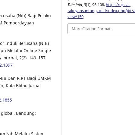
Tahsinia
,
3
(1), 96-108.
https://ojs.iai-
rakeyansantang.ac.id/index.php/jbt/ar
erusaha (Nib) Bagi Pelaku
view/150
kM Pemberdayaan
More Citation Formats
or Induk Berusaha (NIB)
u Melalui Online Single
Journal, 2(2), 149–157.
i2.1397
n NIB Dan PIRT Bagi UMKM
 Kota Blitar. Jurnal
i2.1855
 global. Bandung:
km Nib Melalui Sistem