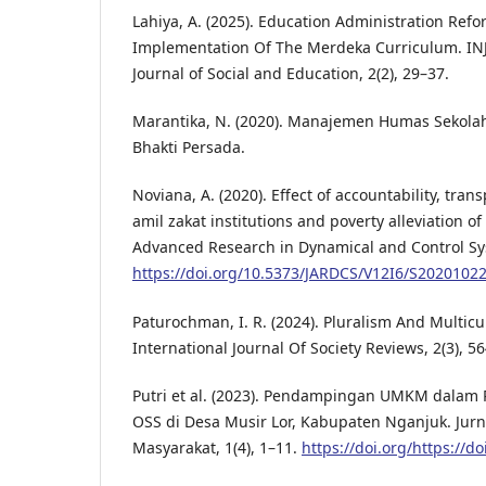
Lahiya, A. (2025). Education Administration Ref
Implementation Of The Merdeka Curriculum. IN
Journal of Social and Education, 2(2), 29–37.
Marantika, N. (2020). Manajemen Humas Sekola
Bhakti Persada.
Noviana, A. (2020). Effect of accountability, tr
amil zakat institutions and poverty alleviation of
Advanced Research in Dynamical and Control Sys
https://doi.org/10.5373/JARDCS/V12I6/S2020102
Paturochman, I. R. (2024). Pluralism And Multicu
International Journal Of Society Reviews, 2(3), 5
Putri et al. (2023). Pendampingan UMKM dalam
OSS di Desa Musir Lor, Kabupaten Nganjuk. Jur
Masyarakat, 1(4), 1–11.
https://doi.org/https://d