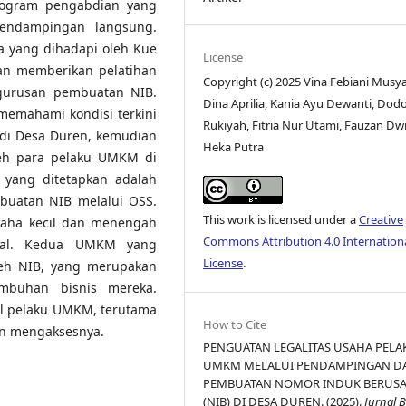
rogram pengabdian yang
pendampingan langsung.
a yang dihadapi oleh Kue
License
n memberikan pelatihan
Copyright (c) 2025 Vina Febiani Musy
gurusan pembuatan NIB.
Dina Aprilia, Kania Ayu Dewanti, Dod
memahami kondisi terkini
Rukiyah, Fitria Nur Utami, Fauzan Dw
di Desa Duren, kemudian
Heka Putra
leh para pelaku UMKM di
m yang ditetapkan adalah
buatan NIB melalui OSS.
This work is licensed under a
Creative
saha kecil dan menengah
Commons Attribution 4.0 Internation
gal. Kedua UMKM yang
License
.
leh NIB, yang merupakan
umbuhan bisnis mereka.
ill pelaku UMKM, terutama
How to Cite
an mengaksesnya.
PENGUATAN LEGALITAS USAHA PELA
UMKM MELALUI PENDAMPINGAN D
PEMBUATAN NOMOR INDUK BERUS
(NIB) DI DESA DUREN. (2025).
Jurnal B