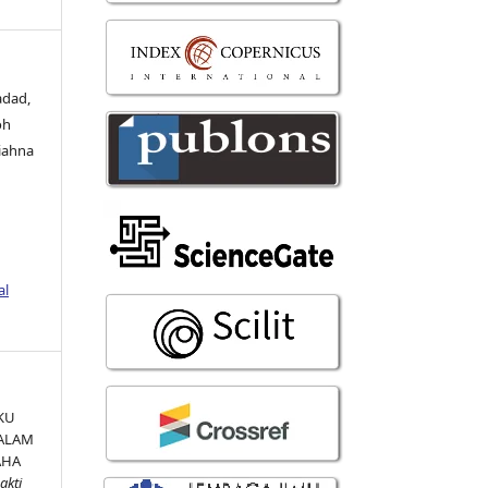
adad,
oh
iahna
al
KU
ALAM
AHA
akti