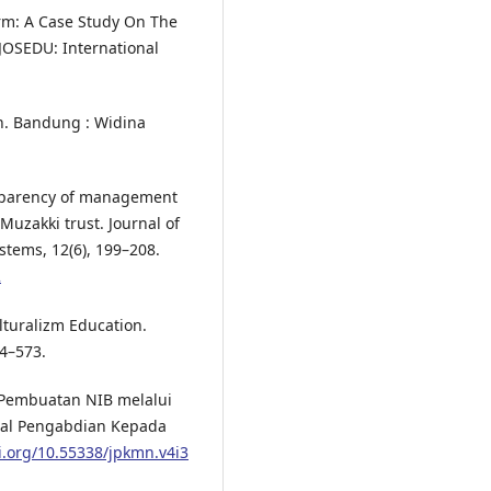
orm: A Case Study On The
JOSEDU: International
h. Bandung : Widina
ansparency of management
 Muzakki trust. Journal of
tems, 12(6), 199–208.
2
lturalizm Education.
64–573.
 Pembuatan NIB melalui
nal Pengabdian Kepada
oi.org/10.55338/jpkmn.v4i3