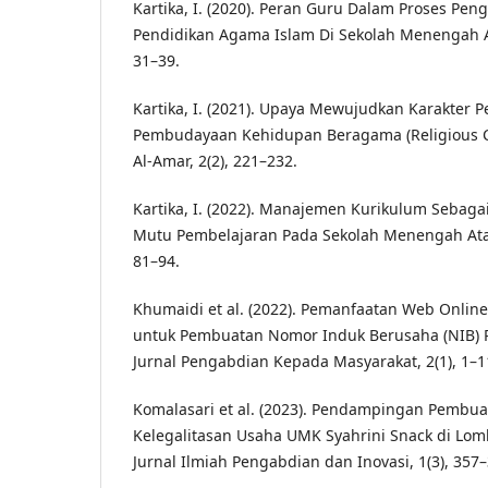
Kartika, I. (2020). Peran Guru Dalam Proses P
Pendidikan Agama Islam Di Sekolah Menengah Ata
31–39.
Kartika, I. (2021). Upaya Mewujudkan Karakter P
Pembudayaan Kehidupan Beragama (Religious Cul
Al-Amar, 2(2), 221–232.
Kartika, I. (2022). Manajemen Kurikulum Sebag
Mutu Pembelajaran Pada Sekolah Menengah Atas.
81–94.
Khumaidi et al. (2022). Pemanfaatan Web Online
untuk Pembuatan Nomor Induk Berusaha (NIB
Jurnal Pengabdian Kepada Masyarakat, 2(1), 1–1
Komalasari et al. (2023). Pendampingan Pembua
Kelegalitasan Usaha UMK Syahrini Snack di Lom
Jurnal Ilmiah Pengabdian dan Inovasi, 1(3), 357–