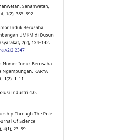
ananwetan, Sananwetan,
t, 1(2), 385–392.
omor Induk Berusaha
gembangan UMKM di Dusun
yarakat, 2(2), 134–142.
ra.v2i2.2347
an Nomor Induk Berusaha
a Ngampungan. KARYA
 1(2), 1–11.
olusi Industri 4.0.
neurship Through The Role
urnal Of Science
 4(1), 23–39.