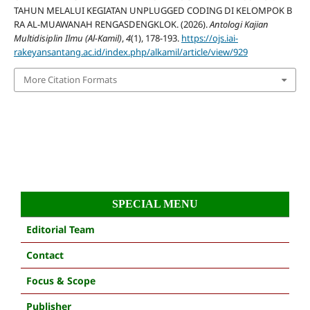
TAHUN MELALUI KEGIATAN UNPLUGGED CODING DI KELOMPOK B
RA AL-MUAWANAH RENGASDENGKLOK. (2026).
Antologi Kajian
Multidisiplin Ilmu (Al-Kamil)
,
4
(1), 178-193.
https://ojs.iai-
rakeyansantang.ac.id/index.php/alkamil/article/view/929
More Citation Formats
SPECIAL MENU
Editorial Team
Contact
Focus & Scope
Publisher