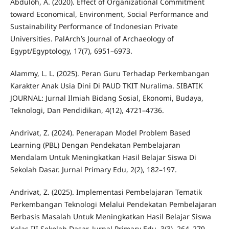
Abduloh, A. (2020). Effect of Organizational Commitment
toward Economical, Environment, Social Performance and
Sustainability Performance of Indonesian Private
Universities. PalArch’s Journal of Archaeology of
Egypt/Egyptology, 17(7), 6951–6973.
Alammy, L. L. (2025). Peran Guru Terhadap Perkembangan
Karakter Anak Usia Dini Di PAUD TKIT Nuralima. SIBATIK
JOURNAL: Jurnal Ilmiah Bidang Sosial, Ekonomi, Budaya,
Teknologi, Dan Pendidikan, 4(12), 4721–4736.
Andrivat, Z. (2024). Penerapan Model Problem Based
Learning (PBL) Dengan Pendekatan Pembelajaran
Mendalam Untuk Meningkatkan Hasil Belajar Siswa Di
Sekolah Dasar. Jurnal Primary Edu, 2(2), 182–197.
Andrivat, Z. (2025). Implementasi Pembelajaran Tematik
Perkembangan Teknologi Melalui Pendekatan Pembelajaran
Berbasis Masalah Untuk Meningkatkan Hasil Belajar Siswa
Kelas III Sekolah Dasar. Jurnal Primary Edu, 3(3), 264–279.