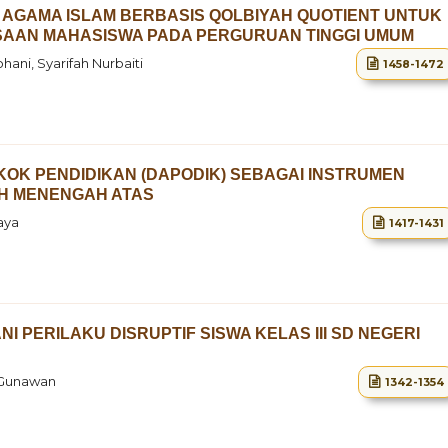
AGAMA ISLAM BERBASIS QOLBIYAH QUOTIENT UNTUK
AAN MAHASISWA PADA PERGURUAN TINGGI UMUM
ani, Syarifah Nurbaiti
1458-1472
OK PENDIDIKAN (DAPODIK) SEBAGAI INSTRUMEN
AH MENENGAH ATAS
aya
1417-1431
I PERILAKU DISRUPTIF SISWA
KELAS III SD NEGERI
i Gunawan
1342-1354