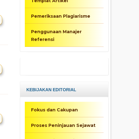
Templat Artikel
Pemeriksaan Plagiarisme
Penggunaan Manajer
Referensi
KEBIJAKAN EDITORIAL
Fokus dan Cakupan
Proses Peninjauan Sejawat