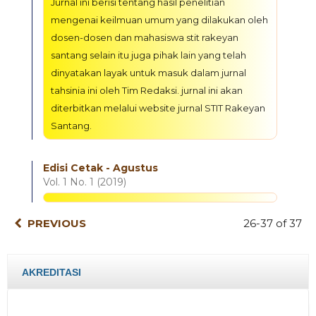
Jurnal ini berisi tentang hasil penelitian
mengenai keilmuan umum yang dilakukan oleh
dosen-dosen dan mahasiswa stit rakeyan
santang selain itu juga pihak lain yang telah
dinyatakan layak untuk masuk dalam jurnal
tahsinia ini oleh Tim Redaksi. jurnal ini akan
diterbitkan melalui website jurnal STIT Rakeyan
Santang.
Edisi Cetak - Agustus
Vol. 1 No. 1 (2019)
PREVIOUS
26-37 of 37
AKREDITASI