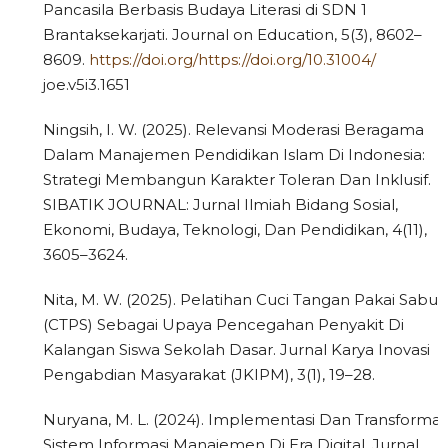
Pancasila Berbasis Budaya Literasi di SDN 1
Brantaksekarjati. Journal on Education, 5(3), 8602–
8609.
https://doi.org/https://doi.org/10.31004/
joe.v5i3.1651
Ningsih, I. W. (2025). Relevansi Moderasi Beragama
Dalam Manajemen Pendidikan Islam Di Indonesia:
Strategi Membangun Karakter Toleran Dan Inklusif.
SIBATIK JOURNAL: Jurnal Ilmiah Bidang Sosial,
Ekonomi, Budaya, Teknologi, Dan Pendidikan, 4(11),
3605–3624.
Nita, M. W. (2025). Pelatihan Cuci Tangan Pakai Sabun
(CTPS) Sebagai Upaya Pencegahan Penyakit Di
Kalangan Siswa Sekolah Dasar. Jurnal Karya Inovasi
Pengabdian Masyarakat (JKIPM), 3(1), 19–28.
Nuryana, M. L. (2024). Implementasi Dan Transformas
Sistem Informasi Manajemen Di Era Digital. Jurnal