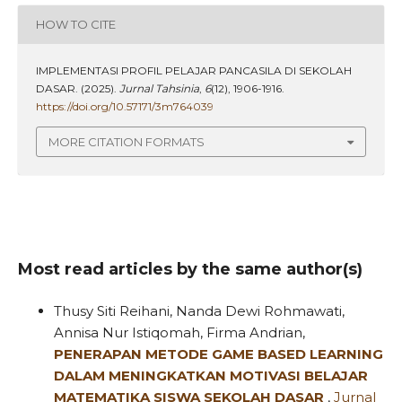
HOW TO CITE
IMPLEMENTASI PROFIL PELAJAR PANCASILA DI SEKOLAH
DASAR. (2025).
Jurnal Tahsinia
,
6
(12), 1906-1916.
https://doi.org/10.57171/3m764039
MORE CITATION FORMATS
Most read articles by the same author(s)
Thusy Siti Reihani, Nanda Dewi Rohmawati,
Annisa Nur Istiqomah, Firma Andrian,
PENERAPAN METODE GAME BASED LEARNING
DALAM MENINGKATKAN MOTIVASI BELAJAR
MATEMATIKA SISWA SEKOLAH DASAR
,
Jurnal