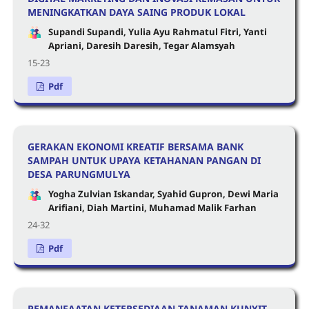
MENINGKATKAN DAYA SAING PRODUK LOKAL
Supandi Supandi, Yulia Ayu Rahmatul Fitri, Yanti
Apriani, Daresih Daresih, Tegar Alamsyah
15-23
Pdf
GERAKAN EKONOMI KREATIF BERSAMA BANK
SAMPAH UNTUK UPAYA KETAHANAN PANGAN DI
DESA PARUNGMULYA
Yogha Zulvian Iskandar, Syahid Gupron, Dewi Maria
Arifiani, Diah Martini, Muhamad Malik Farhan
24-32
Pdf
PEMANFAATAN KETERSEDIAAN TANAMAN KUNYIT