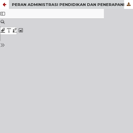
PERAN ADMINISTRASI PENDIDIKAN DAN PENERAPANNYA DALAM UPAYA MENINGKATKAN MUTU PENDIDIKAN