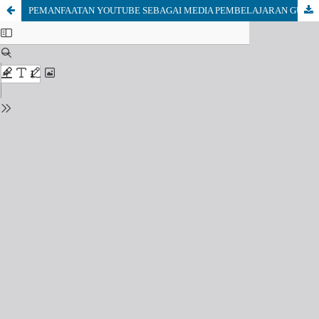
PEMANFAATAN YOUTUBE SEBAGAI MEDIA PEMBELAJARAN GUNA MENINGKATKAN MOTIVASI BELAJAR SISWA KELAS 5 MI