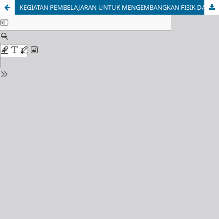
KEGIATAN PEMBELAJARAN UNTUK MENGEMBANGKAN FISIK DAN MOTORIK ANAK USIA DINI