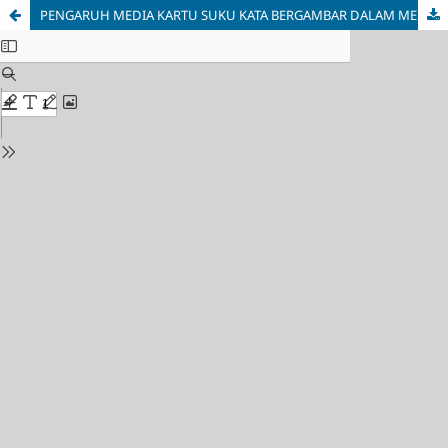
PENGARUH MEDIA KARTU SUKU KATA BERGAMBAR DALAM MENINGKATKAN KEMAMPUAN MEMBACA PERMULAAN ANAK USIA 5-6 TAHUN