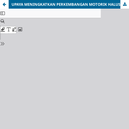
UPAYA MENINGKATKAN PERKEMBANGAN MOTORIK HALUS MELALUI KEGIATAN KOLASE PADA ANAK USIA 5-6 TAHUN