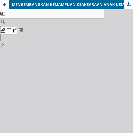
MENGEMBANGKAN KEMAMPUAN KEAKSARAAN ANAK USIA DINI MELALUI PEMANFAATAN MEDIA BAHAN ALAM DI RA NURUL HUDA